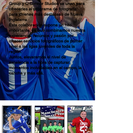
Group y O'Connor Studios se unen para
ofrecerles el programa de fotografía
para jóvenes más destacado de Nueva
Inglaterra.
Esta colaboración supone un hito
importante, ya que combinamos nuestra
experiencia, recursos y pasión por
ofrecer servicios fotográficos de primer
nivel a las ligas juveniles de toda la
región.
Juntos, elevaremos el nivel de
excelencia a la hora de capturar
momentos inolvidables en el campo, la
cancha y más allá.