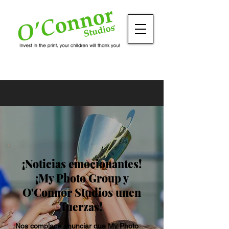
¡Noticias emocionantes!
¡My Photo Group y
O'Connor Studios unen
fuerzas!
Nos complace anunciar que My Photo